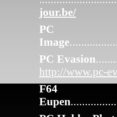
jour.be/
PC
Image
................
PC Evasion
.......
http://www.pc-ev
F64
Eupen
................