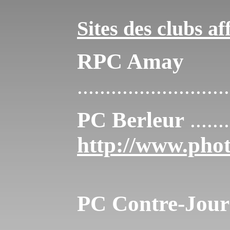
Sites des clubs a
RPC Amay
...........................
PC Berleur
.......
http://www.phot
PC Contre-Jour
...........................