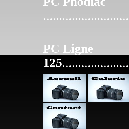
PC Phodiac
...........................
PC Ligne
125
.....................