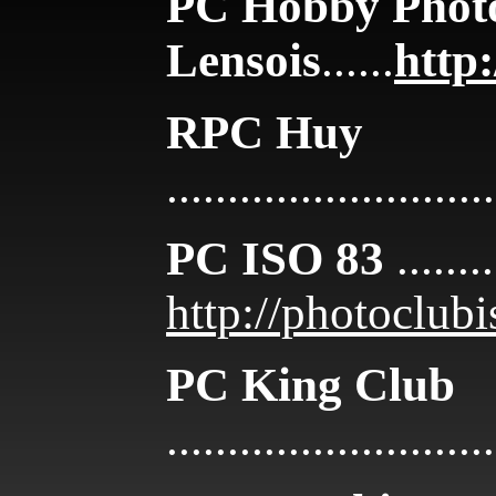
PC Hobby Phot
Lensois
......
http
RPC Huy
...........................
PC ISO 83
........
http://photoclub
PC King Club
...........................