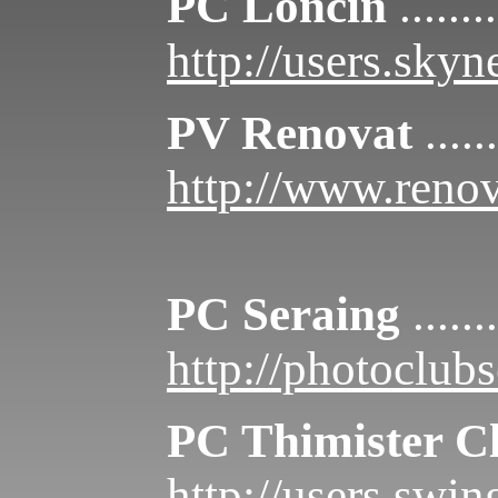
PC Loncin
........
http://users.skyn
PV Renovat
......
http://www.renov
PC Seraing
.......
http://photoclubs
PC Thimister C
http://users.swin