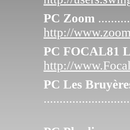
PC Zoom
..........
http://www.zoo
PC FOCAL81 L
http://www.Focal
PC Les Bruyère
...........................